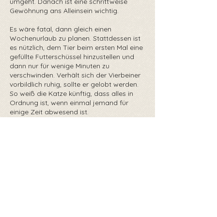
umgeht. Danach ist eine schrittweise
Gewöhnung ans Alleinsein wichtig.
Es wäre fatal, dann gleich einen
Wochenurlaub zu planen. Stattdessen ist
es nützlich, dem Tier beim ersten Mal eine
gefüllte Futterschüssel hinzustellen und
dann nur für wenige Minuten zu
verschwinden. Verhält sich der Vierbeiner
vorbildlich ruhig, sollte er gelobt werden.
So weiß die Katze künftig, dass alles in
Ordnung ist, wenn einmal jemand für
einige Zeit abwesend ist.
Genau deswegen sollte im Gegenzug aber
auch nicht sofort eingeschritten werden,
wenn die Katze jault. Erst nach der ersten
Beruhigung des Tieres sollte man wieder
auf der Bildfläche erscheinen. Andernfalls
wird das Haustier falsch klassisch
konditioniert und wird immer durch
Betteln versuchen, ihren Willen
durchzusetzen.
Täglich wird anschließend das
Wegbleiben um einige Minuten verlängert.