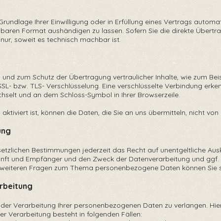
rundlage Ihrer Einwilligung oder in Erfüllung eines Vertrags automat
sbaren Format aushändigen zu lassen. Sofern Sie die direkte Über
 nur, soweit es technisch machbar ist.
n und zum Schutz der Übertragung vertraulicher Inhalte, wie zum Bei
SSL- bzw. TLS- Verschlüsselung. Eine verschlüsselte Verbindung erke
chselt und an dem Schloss-Symbol in Ihrer Browserzeile.
ktiviert ist, können die Daten, die Sie an uns übermitteln, nicht vo
ung
tzlichen Bestimmungen jederzeit das Recht auf unentgeltliche Ausku
ft und Empfänger und den Zweck der Datenverarbeitung und ggf. e
u weiteren Fragen zum Thema personenbezogene Daten können Sie s
arbeitung
 der Verarbeitung Ihrer personenbezogenen Daten zu verlangen. Hierz
r Verarbeitung besteht in folgenden Fällen: