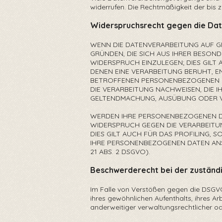
widerrufen. Die Rechtmäßigkeit der bis 
Widerspruchsrecht gegen die Dat
WENN DIE DATENVERARBEITUNG AUF GRU
GRÜNDEN, DIE SICH AUS IHRER BESO
WIDERSPRUCH EINZULEGEN; DIES GILT 
DENEN EINE VERARBEITUNG BERUHT, E
BETROFFENEN PERSONENBEZOGENEN DAT
DIE VERARBEITUNG NACHWEISEN, DIE I
GELTENDMACHUNG, AUSÜBUNG ODER V
WERDEN IHRE PERSONENBEZOGENEN DAT
WIDERSPRUCH GEGEN DIE VERARBEITU
DIES GILT AUCH FÜR DAS PROFILING,
IHRE PERSONENBEZOGENEN DATEN AN
21 ABS. 2 DSGVO).
Beschwerderecht bei der zuständ
Im Falle von Verstößen gegen die DSGVO
ihres gewöhnlichen Aufenthalts, ihres
anderweitiger verwaltungsrechtlicher od