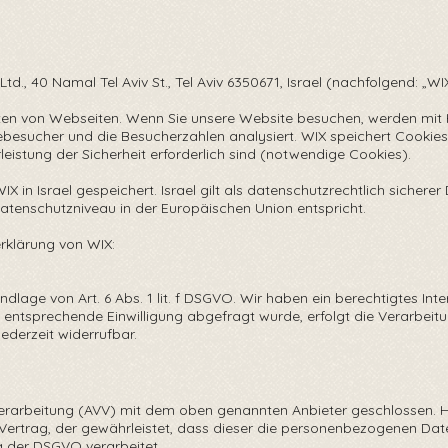
., 40 Namal Tel Aviv St., Tel Aviv 6350671, Israel (nachfolgend: „WIX
ten von Webseiten. Wenn Sie unsere Website besuchen, werden mit H
besucher und die Besucherzahlen analysiert. WIX speichert Cookies a
eistung der Sicherheit erforderlich sind (notwendige Cookies).
in Israel gespeichert. Israel gilt als datenschutzrechtlich sicherer 
tenschutzniveau in der Europäischen Union entspricht.
klärung von WIX:
lage von Art. 6 Abs. 1 lit. f DSGVO. Wir haben ein berechtigtes Inter
e entsprechende Einwilligung abgefragt wurde, erfolgt die Verarbeitu
 jederzeit widerrufbar.
verarbeitung (AVV) mit dem oben genannten Anbieter geschlossen. Hi
Vertrag, der gewährleistet, dass dieser die personenbezogenen Da
 der DSGVO verarbeitet.