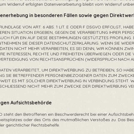
zum Widerruf erfolgten Datenverarbeitung bleibt vom Widerruf unberu
enerhebung in besonderen Fällen sowie gegen Direktwer
NDLAGE VON ART. 6 ABS. 1 LIT. E ODER F DSGVO ERFOLGT, HABE
NDEREN SITUATION ERGEBEN, GEGEN DIE VERARBEITUNG IHRER P
AUCH FÜR EIN AUF DIESE BESTIMMUNGEN GESTÜTZTES PROFILING.
NTNEHMEN SIE DIESER DATENSCHUTZERKLÄRUNG. WENN SIE WIDE
EN NICHT MEHR VERARBEITEN, ES SEI DENN, WIR KÖNNEN ZWI
HRE INTERESSEN, RECHTE UND FREIHEITEN ÜBERWIEGEN ODER DIE
ERTEIDIGUNG VON RECHTSANSPRÜCHEN (WIDERSPRUCH NACH ART.
EN VERARBEITET, UM DIREKTWERBUNG ZU BETREIBEN, SO HABEN
NG SIE BETREFFENDER PERSONENBEZOGENER DATEN ZUM ZWECKE
 SOWEIT ES MIT SOLCHER DIREKTWERBUNG IN VERBINDUNG STEHT.
SCHLIESSEND NICHT MEHR ZUM ZWECKE DER DIREKTWERBUNG VE
igen Aufsichtsbehörde
 steht den Betroffenen ein Beschwerderecht bei einer Aufsichtsbeho
 Arbeitsplatzes oder des Orts des mutmaßlichen Verstoßes zu. Das 
er gerichtlicher Rechtsbehelfe.