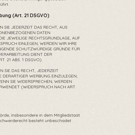
̈hrt.
bung (Art. 21 DSGVO)
N SIE JEDERZEIT DAS RECHT, AUS
ERSONENBEZOGENEN DATEN
 DIE JEWEILIGE RECHTSGRUNDLAGE, AUF
RSPRUCH EINLEGEN, WERDEN WIR IHRE
NGENDE SCHUTZWÜRDIGE GRÜNDE FÜR
 VERARBEITUNG DIENT DER
 21 ABS. 1 DSGVO).
 SIE DAS RECHT, JEDERZEIT
 DERARTIGER WERBUNG EINZULEGEN;
 WENN SIE WIDERSPRECHEN, WERDEN
RWENDET (WIDERSPRUCH NACH ART.
̈rde, insbesondere in dem Mitgliedstaat
Beschwerderecht besteht unbeschadet