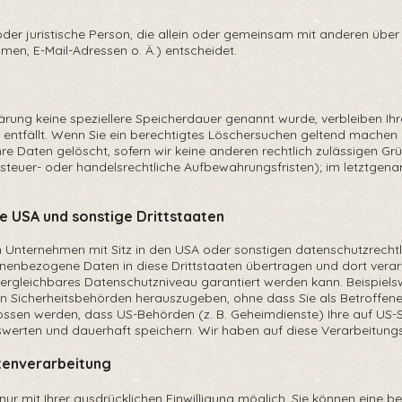
he oder juristische Person, die allein oder gemeinsam mit anderen üb
n, E-Mail-Adressen o. Ä.) entscheidet.
ärung keine speziellere Speicherdauer genannt wurde, verbleiben I
 entfällt. Wenn Sie ein berechtigtes Löschersuchen geltend machen 
 Daten gelöscht, sofern wir keine anderen rechtlich zulässigen Grü
euer- oder handelsrechtliche Aufbewahrungsfristen); im letztgenann
ie USA und sonstige Drittstaaten
Unternehmen mit Sitz in den USA oder sonstigen datenschutzrechtli
sonenbezogene Daten in diese Drittstaaten übertragen und dort verar
U vergleichbares Datenschutzniveau garantiert werden kann. Beispie
n Sicherheitsbehörden herauszugeben, ohne dass Sie als Betroffene
ossen werden, dass US-Behörden (z. B. Geheimdienste) Ihre auf US-
rten und dauerhaft speichern. Wir haben auf diese Verarbeitungstä
atenverarbeitung
 mit Ihrer ausdrücklichen Einwilligung möglich. Sie können eine bere