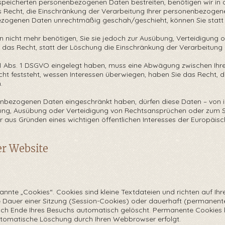
espeicherten personenbezogenen Daten bestreiten, benötigen wir in de
as Recht, die Einschränkung der Verarbeitung Ihrer personenbezogen
zogenen Daten unrechtmäßig geschah/geschieht, können Sie statt 
nicht mehr benötigen, Sie sie jedoch zur Ausübung, Verteidigun
 das Recht, statt der Löschung die Einschränkung der Verarbeitun
1 Abs. 1 DSGVO eingelegt haben, muss eine Abwägung zwischen Ihre
feststeht, wessen Interessen überwiegen, haben Sie das Recht, di
.
enbezogenen Daten eingeschränkt haben, dürfen diese Daten – von 
hung, Ausübung oder Verteidigung von Rechtsansprüchen oder zum 
er aus Gründen eines wichtigen öffentlichen Interesses der Europäi
er Website
nnte „Cookies“. Cookies sind kleine Textdateien und richten auf Ih
e Dauer einer Sitzung (Session-Cookies) oder dauerhaft (permanent
ch Ende Ihres Besuchs automatisch gelöscht. Permanente Cookies b
 automatische Löschung durch Ihren Webbrowser erfolgt.