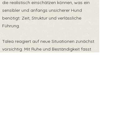
die realistisch einschätzen können, was ein
sensibler und anfangs unsicherer Hund
benötigt: Zeit, Struktur und verlässliche
Führung.
Talea reagiert auf neue Situationen zunächst
vorsichtig. Mit Ruhe und Beständigkeit fasst
sie jedoch Vertrauen und zeigt dann eine
ausgesprochen anhängliche und
verschmuste Seite. Draußen arbeitet sie sich
tapfer voran; manche Reize verunsichern sie
weiterhin. Gleichzeitig macht sie täglich
Fortschritte – besonders im Wasser, wo sie
sichtbar aufblüht.
Ein souveräner Ersthund könnte ihr
Orientierung bieten, ist aber keine zwingende
Voraussetzung. Entscheidend ist, dass ihre