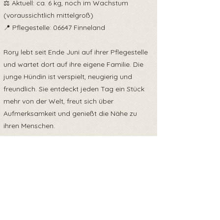
⚖️ Aktuell: ca. 6 kg, noch im Wachstum
(voraussichtlich mittelgroß)
📍 Pflegestelle: 06647 Finneland
Rory lebt seit Ende Juni auf ihrer Pflegestelle
und wartet dort auf ihre eigene Familie. Die
junge Hündin ist verspielt, neugierig und
freundlich. Sie entdeckt jeden Tag ein Stück
mehr von der Welt, freut sich über
Aufmerksamkeit und genießt die Nähe zu
ihren Menschen.
Natürlich muss Rory als Welpe noch vieles
lernen – das Hunde-1x1, das Leben im Haus
und alles, was zu einem entspannten Alltag
dazugehört. Mit Geduld, liebevoller
Konsequenz und ausreichend Zeit wird sie
sich sicher zu einer tollen Begleiterin