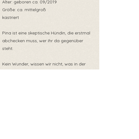
Alter: geboren ca. 09/2019
Größe: ca. mittelgroß
kastriert
Pina ist eine skeptische Hündin, die erstmal
abchecken muss, wer ihr da gegenüber
steht.
Kein Wunder, wissen wir nicht, was in der
Vergangenheit Unschönes passiert sein
könnte.
Pina braucht einen Moment, dann zeigt sie
sich neugierig und erkundet vorsichtig ihr
Umfeld.
Ein Ersthund kann ihr beim Ankommen helfen,
ist aber keine Bedingung.