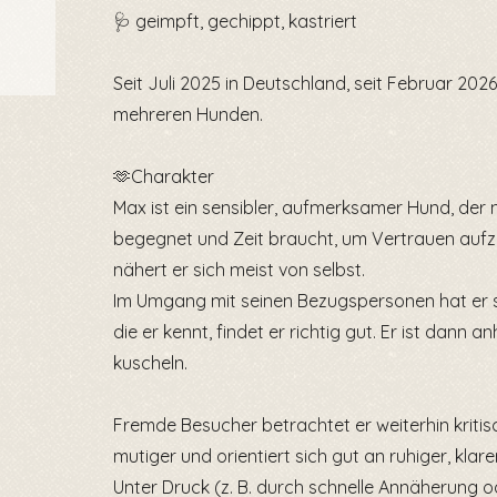
🩺 geimpft, gechippt, kastriert
Seit Juli 2025 in Deutschland, seit Februar 2026
mehreren Hunden.
🫶Charakter
Max ist ein sensibler, aufmerksamer Hund, der
begegnet und Zeit braucht, um Vertrauen aufz
nähert er sich meist von selbst.
Im Umgang mit seinen Bezugspersonen hat er si
die er kennt, findet er richtig gut. Er ist dann 
kuscheln.
Fremde Besucher betrachtet er weiterhin kriti
mutiger und orientiert sich gut an ruhiger, klar
Unter Druck (z. B. durch schnelle Annäherung 