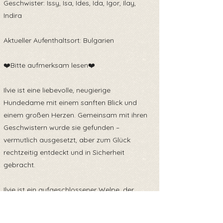
Geschwister: Issy, Isa, Ides, Ida, Igor, Ilay,
Indira
Aktueller Aufenthaltsort: Bulgarien
❤️Bitte aufmerksam lesen❤️
Ilvie ist eine liebevolle, neugierige
Hundedame mit einem sanften Blick und
einem großen Herzen. Gemeinsam mit ihren
Geschwistern wurde sie gefunden –
vermutlich ausgesetzt, aber zum Glück
rechtzeitig entdeckt und in Sicherheit
gebracht.
Ilvie ist ein aufgeschlossener Welpe, der
gerne Neues entdeckt und die Welt erkundet.
Sie ist freundlich zu Menschen und zeigt sich