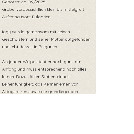
Geboren: ca. 09/2025
Größe: voraussichtlich klein bis mittelgroß
Aufenthaltsort: Bulgarien
Iggy wurde gemeinsam mit seinen
Geschwistern und seiner Mutter aufgefunden
und lebt derzeit in Bulgarien.
Als junger Welpe steht er noch ganz am
Anfang und muss entsprechend noch alles
lernen. Dazu zählen Stubenreinheit,
Leinenführigkeit, das Kennenlernen von
Alltagsreizen sowie die grundlegenden
Regeln im Zusammenleben mit Menschen.
Für Iggy wird ein Zuhause gesucht, das sich
der Verantwortung für einen
heranwachsenden Hund bewusst ist. Geduld,