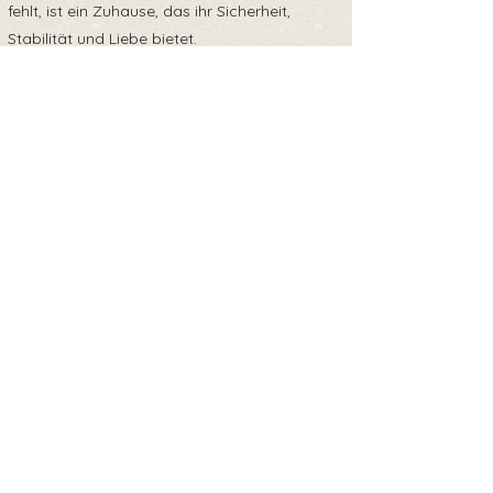
fehlt, ist ein Zuhause, das ihr Sicherheit,
Stabilität und Liebe bietet.
✅ Hope wird vermittelt:
mit EU-Heimtierausweis
gechipt, geimpft, kastriert
entwurmt und
negativ getestet auf Mittelmeerkrankheiten,
Parvo und Giardien
⚠️ Wichtige Hinweise für Interessent:innen:
Hope ist ein Hund aus dem Tierschutz. Das
bedeutet: Sie braucht Zeit und Geduld, um