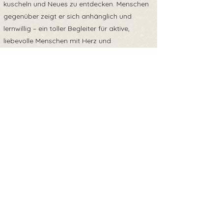
kuscheln und Neues zu entdecken. Menschen
gegenüber zeigt er sich anhänglich und
lernwillig – ein toller Begleiter für aktive,
liebevolle Menschen mit Herz und
Hundeverstand.
Dante sucht:
Ein Zuhause oder eine Pflegestelle, wo er
endlich ankommen darf. Menschen, die ihn
mit Geduld und Liebe ins Leben führen, ihm
Sicherheit geben und ihn fördern.
Er kommt:
– gechipt
– geimpft
– entwurmt
– negativ getestet auf Mittelmeerkrankheiten,
Parvo & Giardien