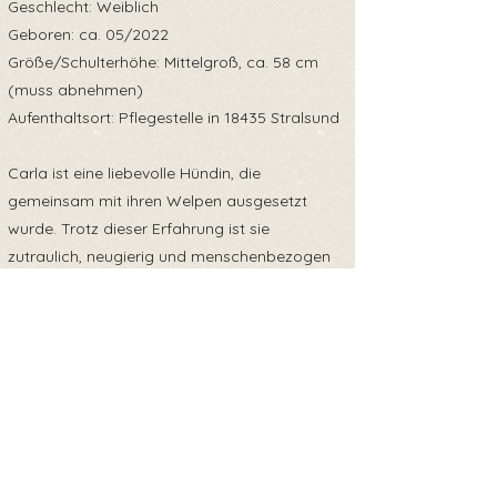
Geschlecht: Weiblich
Geboren: ca. 05/2022
Größe/Schulterhöhe: Mittelgroß, ca. 58 cm
(muss abnehmen)
Aufenthaltsort: Pflegestelle in 18435 Stralsund
Carla ist eine liebevolle Hündin, die
gemeinsam mit ihren Welpen ausgesetzt
wurde. Trotz dieser Erfahrung ist sie
zutraulich, neugierig und menschenbezogen
geblieben. Sie ist absolut lieb zu Menschen,
auch zu Kleinkindern, und bindet sich sehr
schnell an ihre Bezugsperson.
Carla ist stubenrein, kennt Leine und Geschirr,
lernt sehr schnell.
Carla muss an Gewicht verlieren und