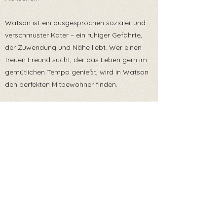
Watson ist ein ausgesprochen sozialer und
verschmuster Kater – ein ruhiger Gefährte,
der Zuwendung und Nähe liebt. Wer einen
treuen Freund sucht, der das Leben gern im
gemütlichen Tempo genießt, wird in Watson
den perfekten Mitbewohner finden.
Er wünscht sich ein Zuhause in reiner
Wohnungshaltung oder mit gesichertem
Freigang, damit er seine Umgebung sicher
erkunden kann.
Watson ist viel Kater zum Liebhaben – bereit,
dein Herz zu erobern. 💕
Wo sind seine Menschen?