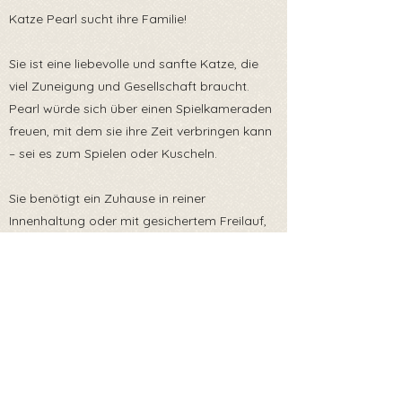
Katze Pearl sucht ihre Familie!
Sie ist eine liebevolle und sanfte Katze, die
viel Zuneigung und Gesellschaft braucht.
Pearl würde sich über einen Spielkameraden
freuen, mit dem sie ihre Zeit verbringen kann
– sei es zum Spielen oder Kuscheln.
Sie benötigt ein Zuhause in reiner
Innenhaltung oder mit gesichertem Freilauf,
um sicher und glücklich zu sein. Wenn du
einer freundlichen und neugierigen Katze wie
Pearl ein liebevolles Zuhause bieten kannst,
melde dich gerne!
Sie reist mit EU Heimtierausweis und ist zum
Zeitpunkt der Ausreise gechipt, geimpft,
entwurmt und getestet auf Fiv/Felv und