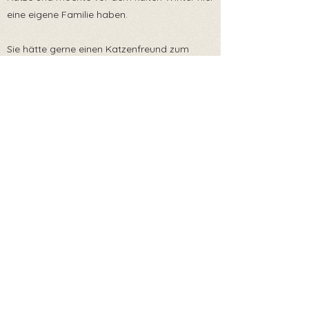
eine eigene Familie haben.
Sie hätte gerne einen Katzenfreund zum
Spielen und wenn es noch keine Katze im
neuen Zuhause gibt, würde sie sich freuen,
ihren Bruder Poncho mitzubringen.
Für die Adoption von Leda schreibt uns eine
Nachricht ♥️
Zurück zur Übersicht
Impressum
Datenschutz