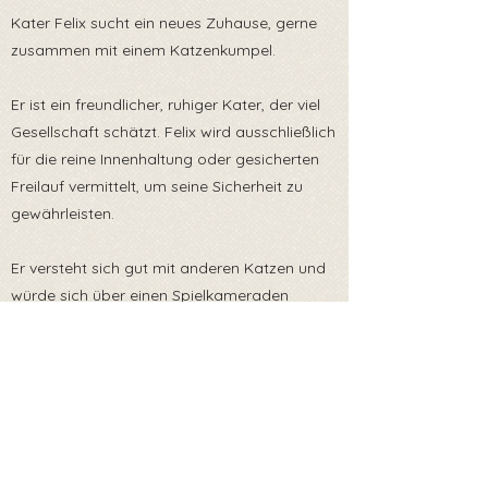
Kater Felix sucht ein neues Zuhause, gerne
zusammen mit einem Katzenkumpel.
Er ist ein freundlicher, ruhiger Kater, der viel
Gesellschaft schätzt. Felix wird ausschließlich
für die reine Innenhaltung oder gesicherten
Freilauf vermittelt, um seine Sicherheit zu
gewährleisten.
Er versteht sich gut mit anderen Katzen und
würde sich über einen Spielkameraden
freuen.
Wenn du Felix ein sicheres und liebevolles
Zuhause bieten kannst, melde dich gerne!
Er reist mit EU Heimtierausweis und ist zum
Zeitpunkt der Ausreise gechipt, geimpft,