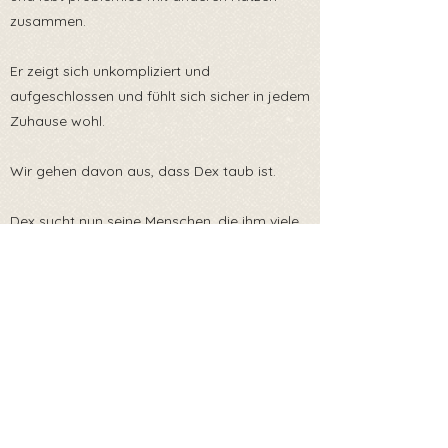
zusammen.
Er zeigt sich unkompliziert und
aufgeschlossen und fühlt sich sicher in jedem
Zuhause wohl.
Wir gehen davon aus, dass Dex taub ist.
Dex sucht nun seine Menschen, die ihm viele
Streicheleinheiten geben und gerne hätte er
einen Katzenfreund im neuen Zuhause- wenn
du noch keine Katze hast, kann er einen
seiner Freunde mitbringen 🍀😁
Wenn du Dex adoptieren oder ihm eine
Pflegestelle bieten möchtest - schreib uns
eine Nachricht!