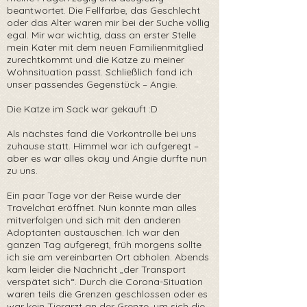
beantwortet. Die Fellfarbe, das Geschlecht
oder das Alter waren mir bei der Suche völlig
egal. Mir war wichtig, dass an erster Stelle
mein Kater mit dem neuen Familienmitglied
zurechtkommt und die Katze zu meiner
Wohnsituation passt. Schließlich fand ich
unser passendes Gegenstück – Angie.
Die Katze im Sack war gekauft :D
Als nächstes fand die Vorkontrolle bei uns
zuhause statt. Himmel war ich aufgeregt –
aber es war alles okay und Angie durfte nun
zu uns.
Ein paar Tage vor der Reise wurde der
Travelchat eröffnet. Nun konnte man alles
mitverfolgen und sich mit den anderen
Adoptanten austauschen. Ich war den
ganzen Tag aufgeregt, früh morgens sollte
ich sie am vereinbarten Ort abholen. Abends
kam leider die Nachricht „der Transport
verspätet sich“. Durch die Corona-Situation
waren teils die Grenzen geschlossen oder es
war kein Tierarzt an der Grenze, um sich die