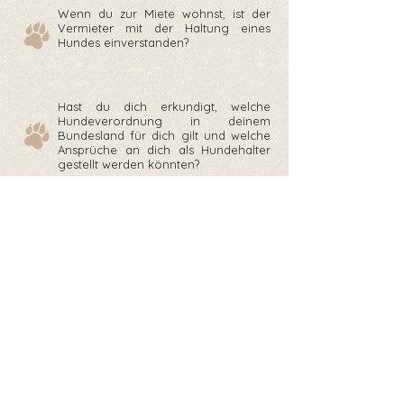
Wenn du zur Miete wohnst, ist der
Vermieter mit der Haltung eines
Hundes einverstanden?
Hast du dich erkundigt, welche
Hundeverordnung in deinem
Bundesland für dich gilt und welche
Ansprüche an dich als Hundehalter
gestellt werden könnten?
Ein Hund macht Arbeit. Er wird Fell
verlieren, sabbern, vielleicht auch das
eine oder andere kaputt machen.
Wenn der Hund noch nicht
stubenrein ist, wird es zu kleinen und
größeren „Unfällen“ kommen. Kannst
damit umgehen?
Wenn du kleine Kinder hast, müssen
diese den Umgang mit einem Hund
von dir lernen. Bist du dazu bereit?