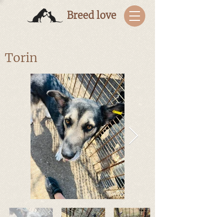
Breed love
Torin