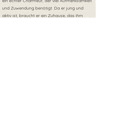
ein echter Charmeur, der viel Aufmerksamkeit
und Zuwendung benötigt. Da er jung und
aktiv ist, braucht er ein Zuhause, das ihm
genug Bewegung und Beschäftigung bietet.
Mit ausreichend Auslauf und geistiger
Herausforderung wird Scout ein treuer und
liebevoller Begleiter.
Wenn du einen aufgeweckten Hund suchst,
der immer für Spaß zu haben ist und das
Leben in vollen Zügen genießen möchte,
dann könnte Scout der perfekte Gefährte für
dich sein. Melde dich gerne, wenn du Scout
ein liebevolles und aktives Zuhause bieten
kannst!
Scout reist mit EU Heimtierausweis und ist
zum Zeitpunkt der Ausreise gechipt, kastriert,