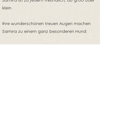
Samira ist zu jedem freundlich, ob groß oder
klein.
Ihre wunderschönen treuen Augen machen
Samira zu einem ganz besonderen Hund.
Back to overview