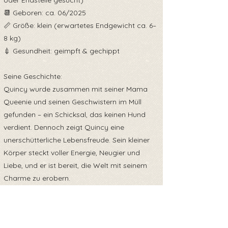
oder Endstelle gesucht)
📆 Geboren: ca. 06/2025
📏 Größe: klein (erwartetes Endgewicht ca. 6–
8 kg)
💉 Gesundheit: geimpft & gechippt
Seine Geschichte:
Quincy wurde zusammen mit seiner Mama
Queenie und seinen Geschwistern im Müll
gefunden – ein Schicksal, das keinen Hund
verdient. Dennoch zeigt Quincy eine
unerschütterliche Lebensfreude. Sein kleiner
Körper steckt voller Energie, Neugier und
Liebe, und er ist bereit, die Welt mit seinem
Charme zu erobern.
Charakter:
Quincy ist ein verspielter, offener Welpe, der