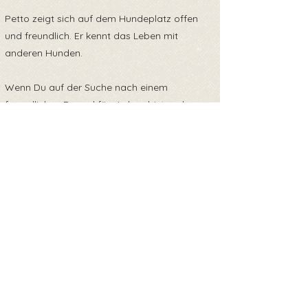
Petto zeigt sich auf dem Hundeplatz offen
und freundlich. Er kennt das Leben mit
anderen Hunden.
Wenn Du auf der Suche nach einem
freundlichen Freund fürs Leben bist und
diesem Rüden ein Zuhause geben möchtest,
dann melde Dich gerne bei uns.
Dir sollte bewusst sein, dass Petto noch jung
ist und noch viel lernen muss.💌
Petto reist mit EU Heimtierausweis und ist
zum Zeitpunkt der Ausreise gechipt, kastriert,
geimpft, entwurmt und getestet auf
Mittelmeerkrankheiten, Parvo und Giardien.
💉🐾