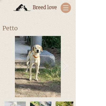
Breed love
Petto