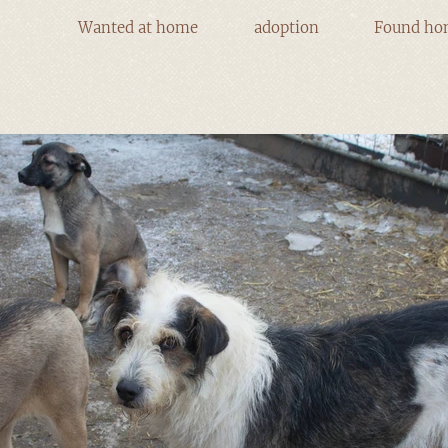
Wanted at home
adoption
Found ho