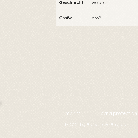
Geschlecht
weiblich
Größe
groß
imprint
data protection
© 2021 by Breed Love Bulgaria