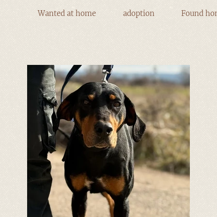
Wanted at home
adoption
Found ho