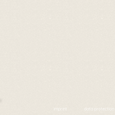
imprint
data protection