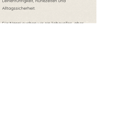
Leinenführigkeit, Ruhezeiten und
Alltagssicherheit.
Für Nanni suchen wir ein liebevolles, aber
strukturiertes Zuhause – gerne bei aktiven
Menschen, die Spaß daran haben, einen
jungen Hund zu begleiten, zu fördern und ihm
Orientierung zu geben. Nanni braucht
körperliche wie geistige Auslastung, aber
auch die Möglichkeit, zur Ruhe zu kommen
und Sicherheit zu finden.
Nanni ist bereits geimpft, gechipt und
negativ auf Mittelmeerkrankheiten getestet,
somit ausreisebereit.
Für weitere Informationen zu Nanni oder
ihren Geschwistern freuen wir uns über deine