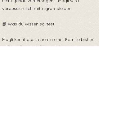
nicht genau vorhersagen – Mogli wird
voraussichtlich mittelgroß bleiben.
📘 Was du wissen solltest
Mogli kennt das Leben in einer Familie bisher
nicht und muss daher noch lernen:
Stubenreinheit, Leinenführigkeit und das
entspannte Zusammenleben mit Menschen.
Mit liebevoller Konsequenz, Geduld und
positiver Unterstützung wird er sich zu einem
treuen und alltagstauglichen Begleiter
entwickeln.
🧳 Ausreise & Gesundheit
Mogli reist mit: ✔ EU-Heimtierausweis ✔
Mikrochip ✔ altersgerechten Impfungen ✔