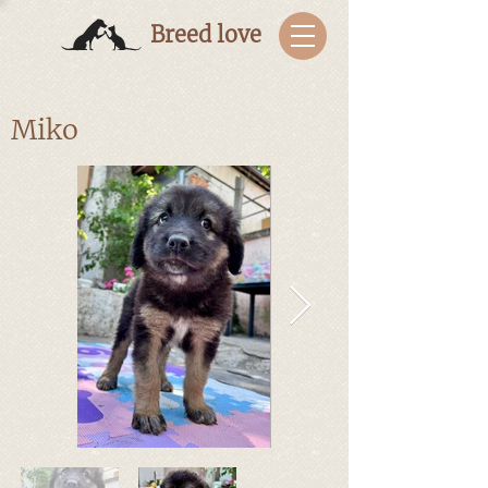
Breed love
Miko