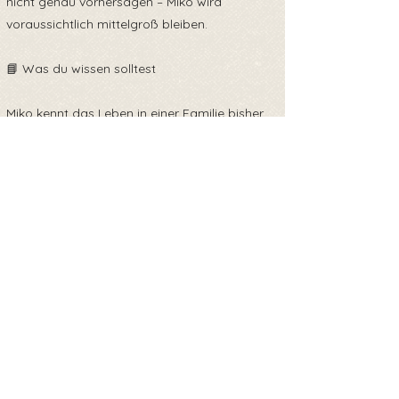
nicht genau vorhersagen – Miko wird
voraussichtlich mittelgroß bleiben.
📘 Was du wissen solltest
Miko kennt das Leben in einer Familie bisher
nicht und muss daher noch lernen:
Stubenreinheit, Leinenführigkeit und das
entspannte Zusammenleben mit Menschen.
Mit liebevoller Konsequenz, Geduld und
positiver Unterstützung wird er sich zu einem
treuen und alltagstauglichen Begleiter
entwickeln.
🧳 Ausreise & Gesundheit
Miko reist mit: ✔ EU-Heimtierausweis ✔
Mikrochip ✔ altersgerechten Impfungen ✔