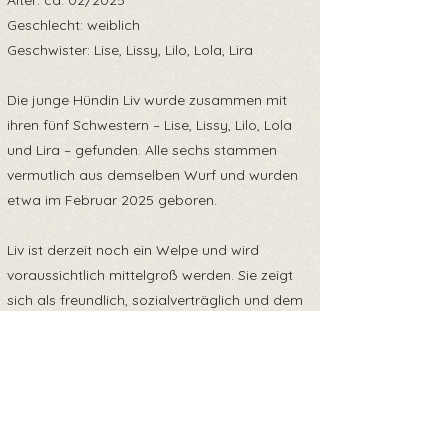
Alter: ca. 02/2025
Geschlecht: weiblich
Geschwister: Lise, Lissy, Lilo, Lola, Lira
Die junge Hündin Liv wurde zusammen mit
ihren fünf Schwestern – Lise, Lissy, Lilo, Lola
und Lira – gefunden. Alle sechs stammen
vermutlich aus demselben Wurf und wurden
etwa im Februar 2025 geboren.
Liv ist derzeit noch ein Welpe und wird
voraussichtlich mittelgroß werden. Sie zeigt
sich als freundlich, sozialverträglich und dem
Menschen gegenüber aufgeschlossen.
Sie eignet sich gut als Familienhund, wenn
ihre zukünftigen Halter bereit sind, ihr Zeit,
Geduld und eine liebevolle, konsequente