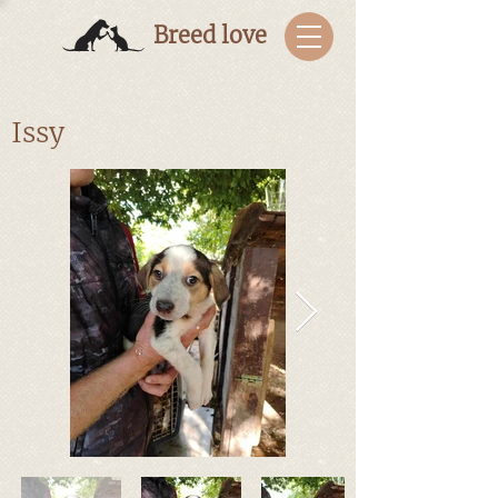
Breed love
Issy