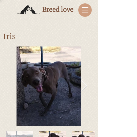
Breed love
Iris