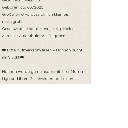
Geschlecht: weiblich
Geboren: ca. 03/2025
Größe: wird voraussichtlich klein bis
mittelgroß
Geschwister: Hanni, Henri, Holly, Hailey
Aktueller Aufenthaltsort: Bulgarien
❤️ Bitte aufmerksam lesen – Hannah sucht
ihr Glück! ❤️
Hannah wurde gemeinsam mit ihrer Mama
Liya und ihren Geschwistern auf einem
Müllplatz gefunden. Trotz dieses traurigen
Starts zeigt sich Hannah als sanftes,
neugieriges Hundekind mit einem großen
Herzen.
Sie ist verspielt, freundlich und freut sich über