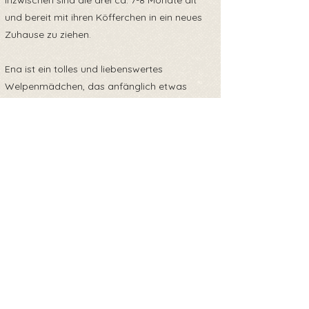
Inzwischen sind die drei ca. 7-8 Monate alt
und bereit mit ihren Köfferchen in ein neues
Zuhause zu ziehen.
Ena ist ein tolles und liebenswertes
Welpenmädchen, das anfänglich etwas
unsicher ist, sobald sie aber vertrauen
gefasst hat, erobert sie alle Herzen.
Sie wird sicherlich ein großartiger
Familienhund werden, wenn man ihr genug
Zeit und Liebe gibt.
Wenn du Ena ein neues Zuhause geben
möchtest, freuen wir uns sehr über deine
Nachricht.
Back to overview