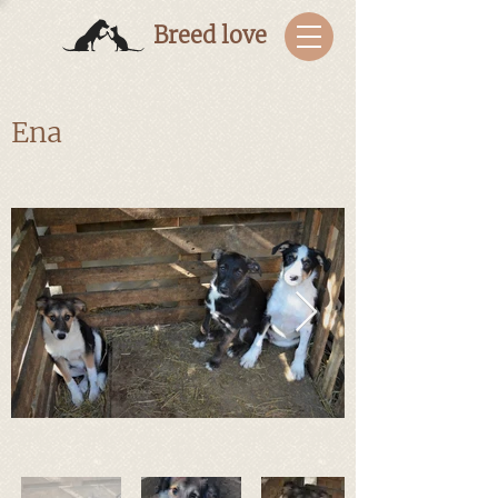
Breed love
Ena