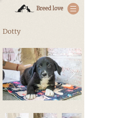
Breed love
Dotty