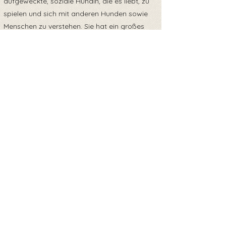
aufgeweckte, soziale Hündin, die es liebt, zu
spielen und sich mit anderen Hunden sowie
Menschen zu verstehen. Sie hat ein großes
Herz und ist stets bereit, neue
Freundschaften zu schließen.
Sie braucht eine Familie, die ihr mit Geduld
zeigt, wie schön das Leben sein kann. Wenn
du Cilla ein Zuhause schenken möchtest, in
dem sie endlich Geborgenheit und Sicherheit
finden kann, dann melde dich bei uns. Cilla
träumt von einer Familie, die ihr zeigt, was es
heißt, wirklich geliebt zu werden.
Wir hoffen, Cilla findet bald ihr Glück –
vielleicht bei dir!
Sie reist mit EU Heimtierausweis und ist zum