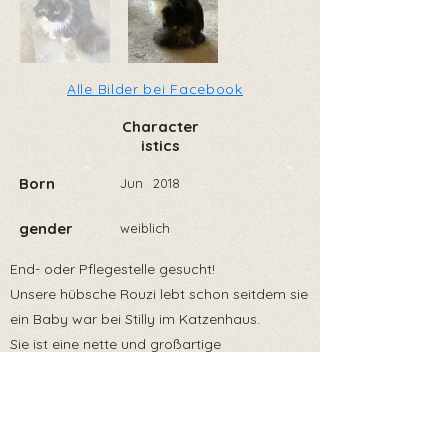
Alle Bilder bei Facebook
Character
istics
Born
Jun
2018
gender
weiblich
End- oder Pflegestelle gesucht!
Unsere hübsche Rouzi lebt schon seitdem sie
ein Baby war bei Stilly im Katzenhaus.
Sie ist eine nette und großartige
Katzendame. Bei fremden Menschen ist sie
anfänglich immer etwas unsicher. Das legt
sich aber dann immer sehr schnell.