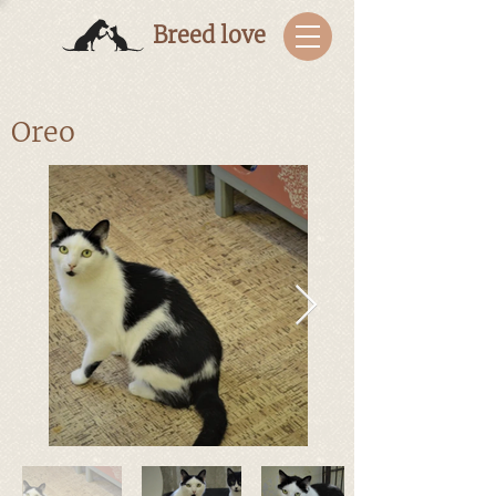
Breed love
Oreo