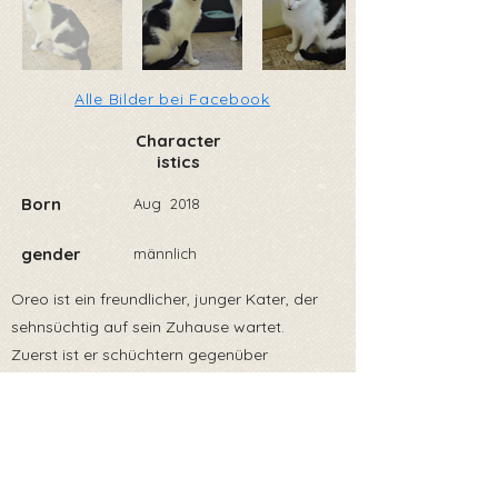
Alle Bilder bei Facebook
Character
istics
Born
Aug
2018
gender
männlich
Oreo ist ein freundlicher, junger Kater, der
sehnsüchtig auf sein Zuhause wartet.
Zuerst ist er schüchtern gegenüber
Menschen, aber dann ist er ruhig. Er spielt
gerne mit Spielzeug und anderen Katzen und
schläft gerne in der Sonne.