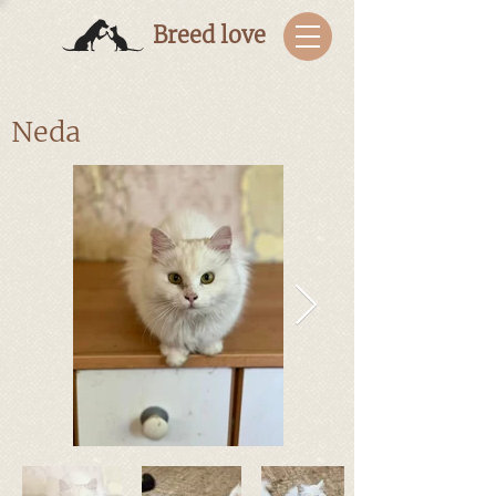
Breed love
Neda