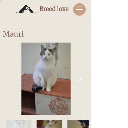
Breed love
Mauri