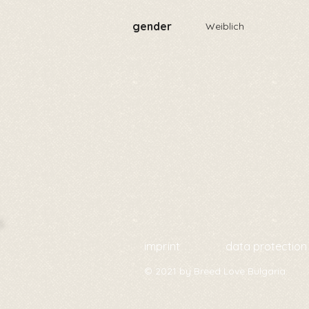
gender
Weiblich
imprint
data protection
© 2021 by Breed Love Bulgaria