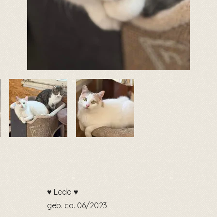
♥️ Leda ♥️
geb. ca. 06/2023