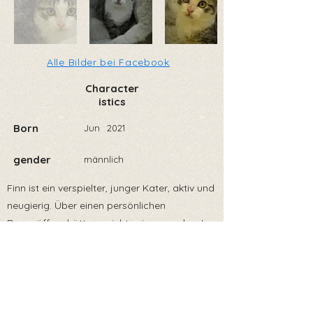
Alle Bilder bei Facebook
Character
istics
Born
Jun
2021
gender
männlich
Finn ist ein verspielter, junger Kater, aktiv und
neugierig. Über einen persönlichen
Dosenöffner hätte er nichts einzuwenden. Im
Gegenzug hat er viel Liebe und Dankbarkeit
zu vergeben