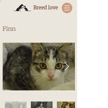
Breed love
Finn