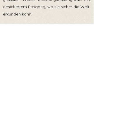
gesichertem Freigang, wo sie sicher die Welt
erkunden kann.
Mit ihrer eleganten schwarzen Fellfarbe und
ihren sanften Augen ist sie eine wahre
Schönheit – und wer sie einmal kennengelernt
hat, wird schnell merken, was für eine tolle
Begleiterin sie ist.
Wer gibt dieser liebenswerten Samtpfote
endlich die Chance, die sie verdient? 🖤🐾
Sie reist mit EU Heimtierausweis und ist zum
Zeitpunkt der Ausreise gechipt, geimpft,
entwurmt und getestet auf Fiv/Felv und
Giardien. 💉🐾