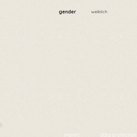
gender
weiblich
imprint
data protection