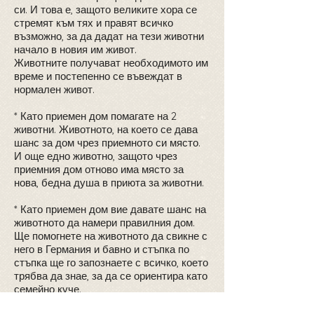
си. И това е, защото великите хора се
стремят към тях и правят всичко
възможно, за да дадат на тези животни
начало в новия им живот.
Животните получават необходимото им
време и постепенно се въвеждат в
нормален живот.
* Като приемен дом помагате на 2
животни. Животното, на което се дава
шанс за дом чрез приемното си място.
И още едно животно, защото чрез
приемния дом отново има място за
нова, бедна душа в приюта за животни.
* Като приемен дом вие давате шанс на
животното да намери правилния дом.
Ще помогнете на животното да свикне с
него в Германия и бавно и стъпка по
стъпка ще го запознаете с всичко, което
трябва да знае, за да се ориентира като
семейно куче.
Това дава възможност да предоставим