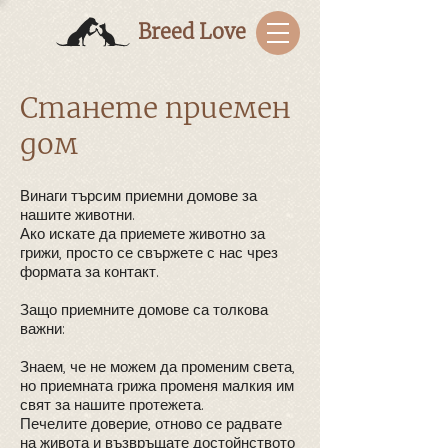
Breed Love
​Станете приемен
дом
Винаги търсим приемни домове за
нашите животни.
Ако искате да приемете животно за
грижи, просто се свържете с нас чрез
формата за контакт.
Защо приемните домове са толкова
важни:
Знаем, че не можем да променим света,
но приемната грижа променя малкия им
свят за нашите протежета.
Печелите доверие, отново се радвате
на живота и възвръщате достойнството