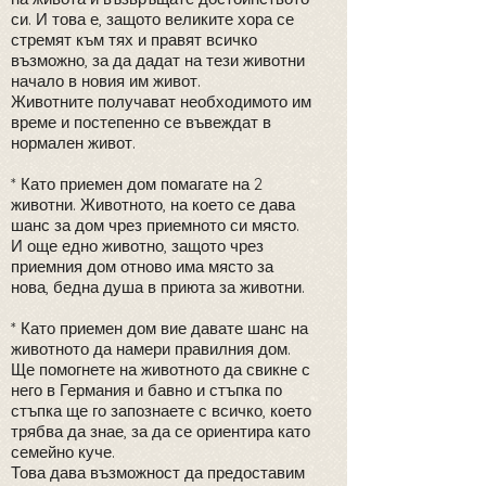
си. И това е, защото великите хора се
стремят към тях и правят всичко
възможно, за да дадат на тези животни
начало в новия им живот.
Животните получават необходимото им
време и постепенно се въвеждат в
нормален живот.
* Като приемен дом помагате на 2
животни. Животното, на което се дава
шанс за дом чрез приемното си място.
И още едно животно, защото чрез
приемния дом отново има място за
нова, бедна душа в приюта за животни.
* Като приемен дом вие давате шанс на
животното да намери правилния дом.
Ще помогнете на животното да свикне с
него в Германия и бавно и стъпка по
стъпка ще го запознаете с всичко, което
трябва да знае, за да се ориентира като
семейно куче.
Това дава възможност да предоставим