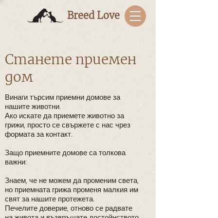
Breed Love
​Станете приемен
дом
Винаги търсим приемни домове за
нашите животни.
Ако искате да приемете животно за
грижи, просто се свържете с нас чрез
формата за контакт.
Защо приемните домове са толкова
важни:
Знаем, че не можем да променим света,
но приемната грижа променя малкия им
свят за нашите протежета.
Печелите доверие, отново се радвате
на живота и възвръщате достойнството