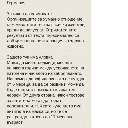
Германия.
За какво да внимавате:
Организациите за хуманно отношение
към животните тестват всички животни,
преди да напуснат. Отрицателните
резултати от теста първоначално са
добър знак, но не и гаранция за здраво
животно.
Защото тук има уловка:
Може да минат седмици, месеци,
понякога години между усвояването на
патогена и началото на заболяването.
Например, дирофилариозата се нуждае
от 6 месеца, за да се развие и може да
бъде открита само като възрастен
червей. От друга страна, някои тестове
за антитела могат да бъдат
положителни, тъй като кученцето има
антитела на майка си, но те се
разграждат отново до 10-месечна
възраст.