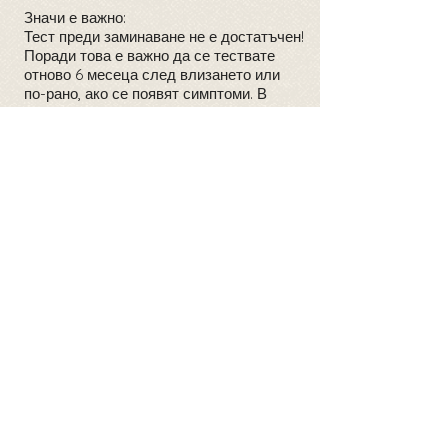
Значи е важно:
Тест преди заминаване не е достатъчен!
Поради това е важно да се тествате
отново 6 месеца след влизането или
по-рано, ако се появят симптоми. В
случай, че инфекцията е настъпила
малко преди влизането, трябва да се
направи голям кръвен тест на
животните 6 месеца след влизането.
Тъй като колкото по-рано започнете
лечението, толкова по-големи са
шансовете за възстановяване на
животното. Освен това, за някои
идентифицирани заболявания, вашият
домашен любимец ще се нуждае от
лечение, дори ако не показва никакви
симптоми. Ако не се лекуват, някои от
тези заболявания могат да бъдат
фатални.