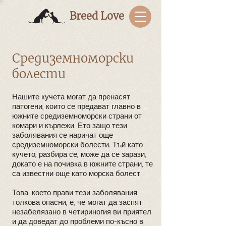
Breed Love
Средиземноморски
болести
Нашите кучета могат да пренасят
патогени, които се предават главно в
южните средиземноморски страни от
комари и кърлежи. Ето защо тези
заболявания се наричат още
средиземноморски болести. Тъй като
кучето, разбира се, може да се зарази,
докато е на почивка в южните страни, те
са известни още като морска болест.
Това, което прави тези заболявания
толкова опасни, е, че могат да заспят
незабелязано в четириногия ви приятел
и да доведат до проблеми по-късно в