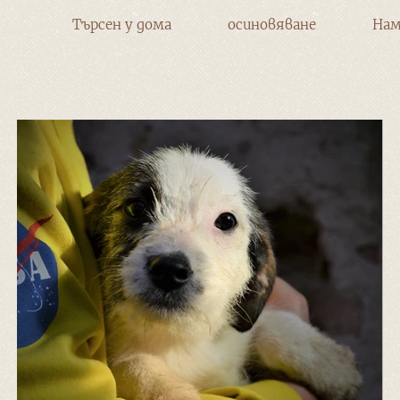
Търсен у дома
осиновяване
Нам