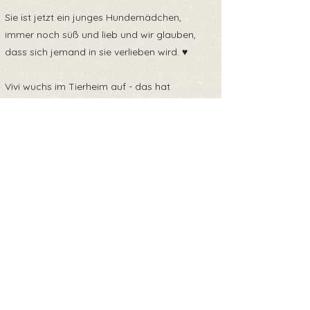
Sie ist jetzt ein junges Hundemädchen,
immer noch süß und lieb und wir glauben,
dass sich jemand in sie verlieben wird. ♥️
Vivi wuchs im Tierheim auf - das hat
niemand verdient, aber wir glauben, dass die
perfekte Familie immer noch nach ihrem
perfekten Hund sucht ♥️
Vivi geht an der Leine, ist sozial gegenüber
Menschen und anderen Tieren, sie ist
liebenswert und möchte endlich eine eigene
Familie haben ♥️
Wenn du Vivi eine Chance auf eine
Обратно към прегледа
Pflegestelle geben oder ihr ein Zuhause
schenken willst- schreib uns eine Nachricht.