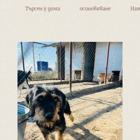
Търсен у дома
осиновяване
Нам