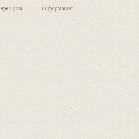
ерен дом
информация