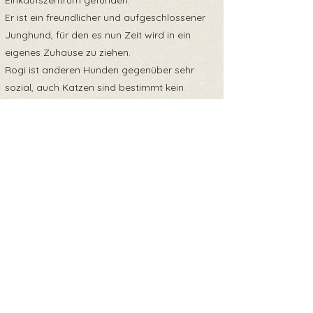
Einkaufszentrum gefunden.
Er ist ein freundlicher und aufgeschlossener
Junghund, für den es nun Zeit wird in ein
eigenes Zuhause zu ziehen.
Rogi ist anderen Hunden gegenüber sehr
sozial, auch Katzen sind bestimmt kein
Problem und Menschen liebt er sowieso.
Er ist sehr neugierig und verspielt. Er sucht
Menschen, die ihm mit viel Liebe und Geduld
das Hundeeinmaleins beibringen.
Geschwister: Indira, Amos, Jenna
Обратно към прегледа